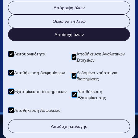
Απόρριψη όλων
Αμμουδάρα, Ηράκλειο Κρήτης
+30 2810 233620
Θέλω να επιλέξω
ΑΘΗΝΑ
Αποδοχή όλων
Τζόν Κέννεντυ 6 Μοσχάτο
+30 210 4815325
Λειτουργικότητα
Αποθήκευση Αναλυτικών
Στοιχείων
Αποθήκευση διαφημίσεων
Δεδομένα χρήστη για
διαφημίσεις
Εξατομίκευση διαφημίσεων
Αποθήκευση
Εξατομίκευσης
Αποθήκευση Ασφαλείας
Copyright
2024–2026
LMH Group
Designed by
4EW
Αποδοχή επιλογής