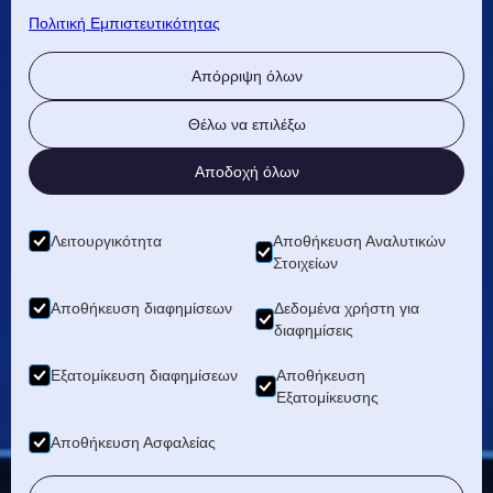
ΗΡΑΚΛΕΙΟ
Πολιτική Εμπιστευτικότητας
Ανδρέα Παπανδρέου 34
Απόρριψη όλων
Αμμουδάρα, Ηράκλειο Κρήτης
+30 2810 233620
Θέλω να επιλέξω
ΑΘΗΝΑ
Αποδοχή όλων
Τζόν Κέννεντυ 6 Μοσχάτο
+30 210 4815325
Λειτουργικότητα
Αποθήκευση Αναλυτικών
Στοιχείων
Αποθήκευση διαφημίσεων
Δεδομένα χρήστη για
διαφημίσεις
Εξατομίκευση διαφημίσεων
Αποθήκευση
Εξατομίκευσης
Αποθήκευση Ασφαλείας
Copyright
2024–2026
LMH Group