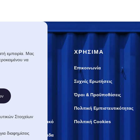
ΕΣ
ΧΡΗΣΙΜΑ
τή εμπειρία. Μας
ροκειμένου να
 Μεταφορές
Επικοινωνία
ετεγκαταστάσεις
Συχνές Ερωτήσεις
 Εκθεσιακά Κέντρα
Όροι & Προϋποθέσεις
ων
γων Τέχνης
Πολιτική Εμπιστευτικότητας
τικών Στοιχείων
πό Ελλάδα σε Εξωτερικό
Πολιτική Cookies
για διαφημίσεις
πό Εξωτερικό σε Ελλάδα