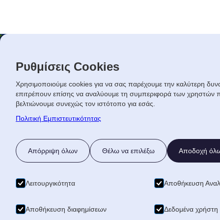
Ρυθμίσεις Cookies
ΥΠΗΡΕΣΙ
Χρησιμοποιούμε cookies για να σας παρέχουμε την καλύτερη δυνα
επιτρέπουν επίσης να αναλύουμε τη συμπεριφορά των χρηστών π
βελτιώνουμε συνεχώς τον ιστότοπο για εσάς.
Μετακομίσεις
ΜΕΤΑΦΟΡΙΚΗ ΗΡΑΚΛΕΙΟ
Πολιτική Εμπιστευτικότητας
Μεταφορές Μ
Μετακομίσεις μεταφορές LMH Group
Μεταφορική, οργανώνουμε μεταφορές,
Μεταφορές σε
Απόρριψη όλων
Θέλω να επιλέξω
Αποδοχή όλ
μετακομίσεις σε Ελλάδα και Εξωτερικό.
Μετακομίσεις Ηράκλειο, Μεταφορική
Μεταφορά Έρ
Ηράκλειο.
Λειτουργικότητα
Αποθήκευση Αναλυ
Μετακόμιση α
Αποθήκευση διαφημίσεων
Δεδομένα χρήστη 
Μετακόμιση α