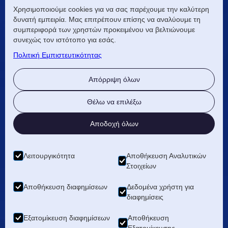
ΕΠΙΚΟΙΝΩΝIA
Χρησιμοποιούμε cookies για να σας παρέχουμε την καλύτερη
δυνατή εμπειρία. Μας επιτρέπουν επίσης να αναλύουμε τη
info@lmhgroup.gr
συμπεριφορά των χρηστών προκειμένου να βελτιώνουμε
συνεχώς τον ιστότοπο για εσάς.
ΗΡΑΚΛΕΙΟ
Πολιτική Εμπιστευτικότητας
Ανδρέα Παπανδρέου 34
Απόρριψη όλων
Αμμουδάρα, Ηράκλειο Κρήτης
+30 2810 233620
Θέλω να επιλέξω
ΑΘΗΝΑ
Αποδοχή όλων
Τζόν Κέννεντυ 6 Μοσχάτο
+30 210 4815325
Λειτουργικότητα
Αποθήκευση Αναλυτικών
Στοιχείων
Αποθήκευση διαφημίσεων
Δεδομένα χρήστη για
διαφημίσεις
Εξατομίκευση διαφημίσεων
Αποθήκευση